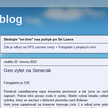
blog
Sledujte "on-line" nas pohyb po Sri Lance
Zde je odkaz na GPS zaznam cesty + Fotografie z projetych mist
neděle 20. června 2010
Geo vylet na Senecak
Fotogalerie je
ZDE
Ponekud zanedbavame nase keserske povinnosti a tak jsme se rozho
napravit. Pekne letni pocasi zvalo k vyletu. Martin vybral lokalitu vel
rybnika, ktery se nachazi v blizkosti plzenske casti Bolevec.
Auto jsme zaparkovali na konecne tramvaje cislo 1 a odtud jsme pokr