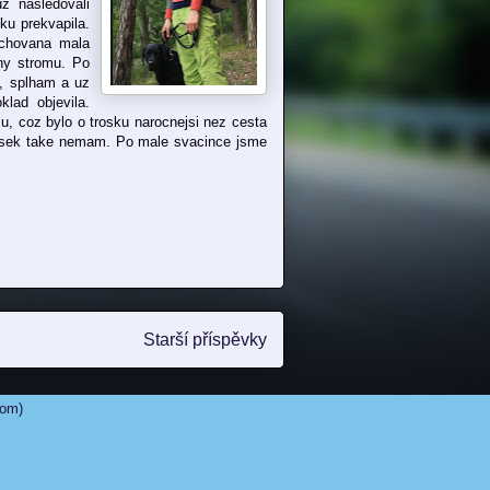
z nasledovali
ku prekvapila.
schovana mala
uny stromu. Po
m, splham a uz
lad objevila.
lu, coz bylo o trosku narocnejsi nez cesta
 vysek take nemam. Po male svacince jsme
Starší příspěvky
tom)