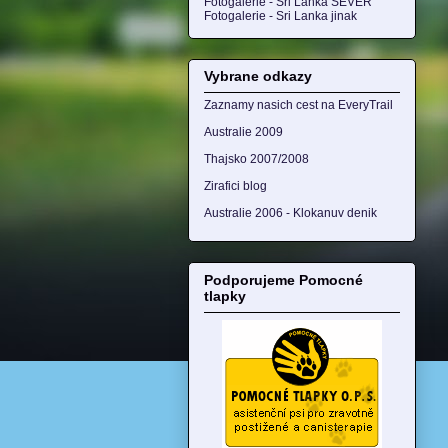
Fotogalerie - Sri Lanka SEVER
Fotogalerie - Sri Lanka jinak
Vybrane odkazy
Zaznamy nasich cest na EveryTrail
Australie 2009
Thajsko 2007/2008
Zirafici blog
Australie 2006 - Klokanuv denik
Podporujeme Pomocné
tlapky