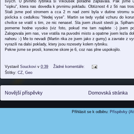
svych. U prvniho rybnika si Vikousek poradne zaplavala. Pak jsme u
"sipku", ktera nas dovedla k prvnimu pokladu. Obtiznost 4 z 5ti nas tros
Stali jsme pod stromem a cca 2 m nad zemi byla v dutine stromu 
pixlicka s cedulkou "hledej vyse". Martin se tedy vydal vzhuru do kor
chvilce se vratil s tim, ze nic nenasel. Sla jsem zkusit stesti ja. Splha
pomerne hodne vysoko (viz foto, pokud me tam najdete :-) jsem pok
Zalogovala jem nas, vse vratila na puvodni misto a opatrne jsem lezla do
nahoru :-) Me to nevadi (Martin rika ze jsem jako z gumy) a zavrate z
vyrazili na dalsi poklady, ktery jsou rozesety kolem rybniku.
Pekne jsme se prosli, konecne skore je 6, coz nas plne uspokojilo.
Vystavil
Souckovi
v
0:39
Žádné komentáře:
Štítky:
CZ
,
Geo
Novější příspěvky
Domovská stránka
Přihlásit se k odběru:
Příspěvky (A