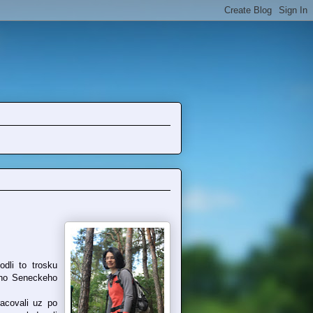
dli to trosku
keho Seneckeho
acovali uz po