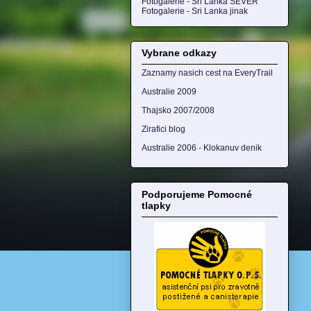
Fotogalerie - Sri Lanka SEVER
Fotogalerie - Sri Lanka jinak
Vybrane odkazy
Zaznamy nasich cest na EveryTrail
Australie 2009
Thajsko 2007/2008
Zirafici blog
Australie 2006 - Klokanuv denik
Podporujeme Pomocné
tlapky