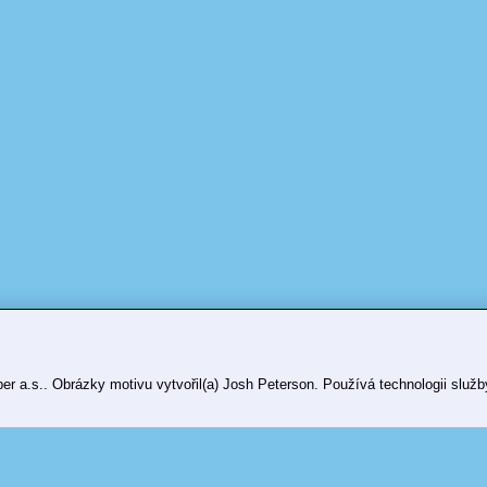
er a.s.. Obrázky motivu vytvořil(a) Josh Peterson. Používá technologii služ