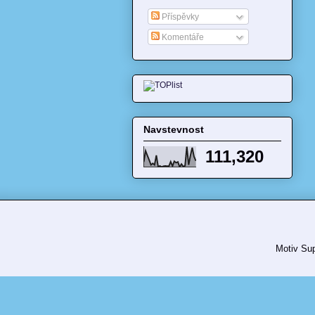
Příspěvky
Komentáře
Navstevnost
111,320
Motiv Sup