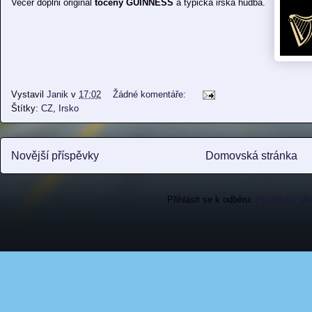
Vecer doplni original
toceny GUINNESS
a typicka irska hudba.
Vystavil
Janik
v
17:02
Žádné komentáře:
Štítky:
CZ
,
Irsko
Novější příspěvky
Domovská stránka
Přihlásit se k odběru:
Příspěvky (A