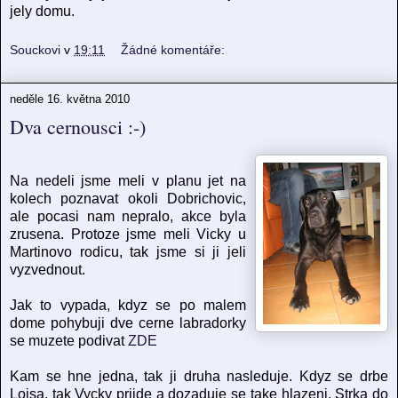
jely domu.
Souckovi
v
19:11
Žádné komentáře:
neděle 16. května 2010
Dva cernousci :-)
Na nedeli jsme meli v planu jet na
kolech poznavat okoli Dobrichovic,
ale pocasi nam nepralo, akce byla
zrusena. Protoze jsme meli Vicky u
Martinovo rodicu, tak jsme si ji jeli
vyzvednout.
Jak to vypada, kdyz se po malem
dome pohybuji dve cerne labradorky
se muzete podivat
ZDE
Kam se hne jedna, tak ji druha nasleduje. Kdyz se drbe
Loisa, tak Vycky prijde a dozaduje se take hlazeni. Strka do