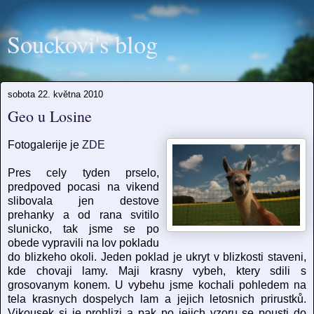
Souckovi's blog
sobota 22. května 2010
Geo u Losine
Fotogalerije je
ZDE
Pres cely tyden prselo,
predpoved pocasi na vikend
slibovala jen destove
prehanky a od rana svitilo
slunicko, tak jsme se po
obede vypravili na lov pokladu
do blizkeho okoli. Jeden poklad je ukryt v blizkosti staveni,
kde chovaji lamy. Maji krasny vybeh, ktery sdili s
grosovanym konem. U vybehu jsme kochali pohledem na
tela krasnych dospelych lam a jejich letosnich prirustků.
Vikousek si je prohlizi a pak po jejich vzoru se pousti do