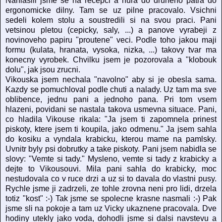
Nahlasili jsme se na recepci a hura do druheho patra do
ergonomicke dilny. Tam se uz pilne pracovalo. Vsichni
sedeli kolem stolu a soustredili si na svou praci. Pani
vetsinou pletou (cepicky, saly, ...) a panove vyrabeji z
novinoveho papiru "proutene" veci. Podle toho jakou maji
formu (kulata, hranata, vysoka, nizka, ...) takovy tvar ma
konecny vyrobek. Chvilku jsem je pozorovala a "klobouk
dolu", jak jsou zrucni.
Vikouska jsem nechala "navolno" aby si je obesla sama.
Kazdy se pomuchloval podle chuti a nalady. Uz tam ma sve
oblibence, jednu pani a jednoho pana. Pri tom vsem
hlazeni, povidani se nastala takova usmevna situace. Pani,
co hladila Vikouse rikala: "Ja jsem ti zapomnela prinest
piskoty, ktere jsem ti koupila, jako odmenu." Ja jsem sahla
do kosiku a vyndala krabicku, kterou mame na pamlsky.
Uvnitr byly psi dobrutky a take piskoty. Pani jsem nabidla se
slovy: "Vemte si tady." Mysleno, vemte si tady z krabicky a
dejte to Vikousouvi. Mila pani sahla do krabicky, moc
nestudovala co v ruce drzi a uz si to davala do vlastni pusy.
Rychle jsme ji zadrzeli, ze tohle zrovna neni pro lidi, drzela
totiz "kost" :-) Tak jsme se spolecne krasne nasmali :-) Pak
jsme sli na pokoje a tam uz Vicky ukaznene pracovala. Dve
hodiny utekly jako voda, dohodli jsme si dalsi navstevu a