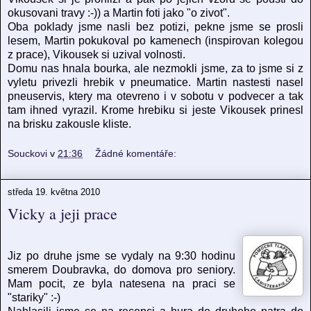
okusovani travy :-)) a Martin foti jako "o zivot".
Oba poklady jsme nasli bez potizi, pekne jsme se prosli
lesem, Martin pokukoval po kamenech (inspirovan kolegou
z prace), Vikousek si uzival volnosti.
Domu nas hnala bourka, ale nezmokli jsme, za to jsme si z
vyletu privezli hrebik v pneumatice. Martin nastesti nasel
pneuservis, ktery ma otevreno i v sobotu v podvecer a tak
tam ihned vyrazil. Krome hrebiku si jeste Vikousek prinesl
na brisku zakousle kliste.
Souckovi
v
21:36
Žádné komentáře:
středa 19. května 2010
Vicky a jeji prace
Jiz po druhe jsme se vydaly na 9:30 hodinu
smerem Doubravka, do domova pro seniory.
Mam pocit, ze byla natesena na praci se
"stariky" :-)