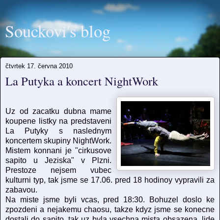
Souckovi's blog
čtvrtek 17. června 2010
La Putyka a koncert NightWork
Uz od zacatku dubna mame
koupene listky na predstaveni
La Putyky s naslednym
koncertem skupiny NightWork.
Mistem konnani je "cirkusove
sapito u Jeziska" v Plzni.
Prestoze nejsem vubec
kulturni typ, tak jsme se 17.06. pred 18 hodinoy vypravili za
zabavou.
Na miste jsme byli vcas, pred 18:30. Bohuzel doslo ke
zpozdeni a nejakemu chaosu, takze kdyz jsme se konecne
dostali do sapito, tak uz byla vsechna mista obsazena, lide