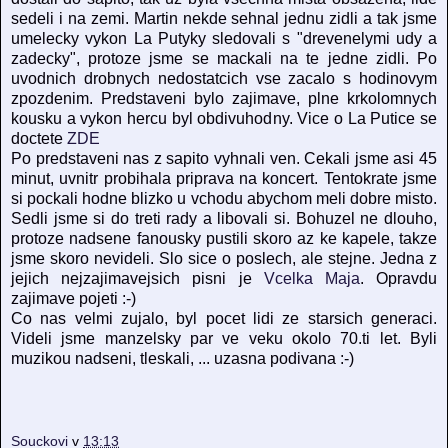
sedeli i na zemi. Martin nekde sehnal jednu zidli a tak jsme
umelecky vykon La Putyky sledovali s "drevenelymi udy a
zadecky", protoze jsme se mackali na te jedne zidli. Po
uvodnich drobnych nedostatcich vse zacalo s hodinovym
zpozdenim. Predstaveni bylo zajimave, plne krkolomnych
kousku a vykon hercu byl obdivuhodny. Vice o La Putice se
doctete
ZDE
Po predstaveni nas z sapito vyhnali ven. Cekali jsme asi 45
minut, uvnitr probihala priprava na koncert. Tentokrate jsme
si pockali hodne blizko u vchodu abychom meli dobre misto.
Sedli jsme si do treti rady a libovali si. Bohuzel ne dlouho,
protoze nadsene fanousky pustili skoro az ke kapele, takze
jsme skoro nevideli. Slo sice o poslech, ale stejne. Jedna z
jejich nejzajimavejsich pisni je
Vcelka Maja
. Opravdu
zajimave pojeti :-)
Co nas velmi zujalo, byl pocet lidi ze starsich generaci.
Videli jsme manzelsky par ve veku okolo 70.ti let. Byli
muzikou nadseni, tleskali, ... uzasna podivana :-)
Souckovi
v
13:13