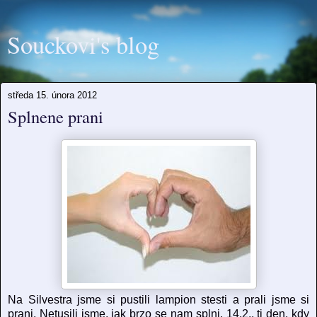
Souckovi's blog
středa 15. února 2012
Splnene prani
Na Silvestra jsme si pustili lampion stesti a prali jsme si
prani. Netusili jsme, jak brzo se nam splni. 14.2., tj den, kdy