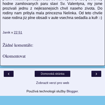
hodne zamilovanych paru slavi Sv. Valentyna, my jsme
prozivali jednu z nejkrasnejsich chvil naseho zivota. Do
rodiny nam pribyla mala princezna Nelinka. Od teto chvile
nase rodina jiz plne obsadi v aute vsechna sedadla a kufr :-)
Janik
v
22:51
Žádné komentáře:
Okomentovat
‹
›
Domovská stránka
Zobrazit verzi pro web
Používá technologii služby
Blogger
.