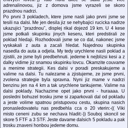
adrenalinovou, jiz z domova jsme vyrazeli se skoro
prazdnou nadrzi.
Po prvni 3 pokladech, ktere jsme nasli jako prvni jsme se
tesili na dalsi. Me jen desila jiz se nehybajici rucicka nadrze
ukazujici "prazdnou", displej rikal dojezd 19 km. U 4 kese
jsme potkali skupinku jinych keseru, kteri predstirali ze
poklad hledaji. Rozhodovali jsme se co dal, nakonec jsme
vyskakali z auta a zacali hledat. Najednou skupinka
nasedla do auta a odjela. My tedy urychlene nasli poklad a
zjistili, ze jsme byli predbehnuti. jedeme k nejblizsi kesi a z
dalky vidime jiz snamou skupinku lovcu. Okamzite couvame
a menime strategii. Kes dalsi v poradi preskakujeme a
valime na dalsi. Tu nalezame a zjistujeme, ze jsme prvni,
zvolena strategie byla spravna. Nyni jiz mame v nadrzi
benzinu jen na 4 km a tak urychlene tankujeme. Valime na
dalsi poklady. Nachazime opet jako prvni - huraaaa. U
posledni bohuzel trosku jsme si zaparkovali dal od pokladu
a jeste volime spatnou pristupovou cestu, skupina nasich
pronasledovatelu nas predbehla cca o 20 vterin:-(( Viki
misto ceneni zubu se nechava hladit:-)) Souboj skoncil se
skore 5 FTF a 3 STF. Jeste davame dalsich 5 pokladu a pak
trosku znaveni honbou jedeme domu.