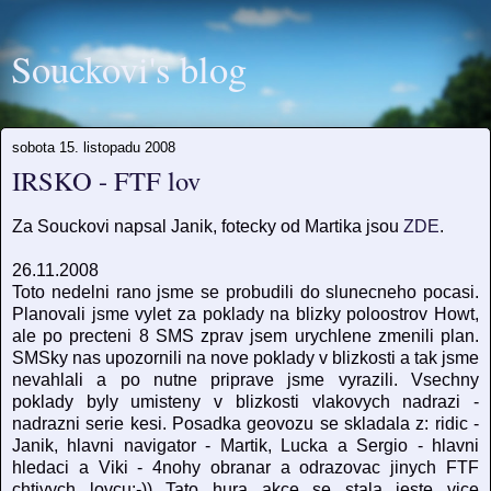
Souckovi's blog
sobota 15. listopadu 2008
IRSKO - FTF lov
Za Souckovi napsal Janik, fotecky od Martika jsou
ZDE
.
26.11.2008
Toto nedelni rano jsme se probudili do slunecneho pocasi.
Planovali jsme vylet za poklady na blizky poloostrov Howt,
ale po precteni 8 SMS zprav jsem urychlene zmenili plan.
SMSky nas upozornili na nove poklady v blizkosti a tak jsme
nevahlali a po nutne priprave jsme vyrazili. Vsechny
poklady byly umisteny v blizkosti vlakovych nadrazi -
nadrazni serie kesi. Posadka geovozu se skladala z: ridic -
Janik, hlavni navigator - Martik, Lucka a Sergio - hlavni
hledaci a Viki - 4nohy obranar a odrazovac jinych FTF
chtivych lovcu:-)) Tato hura akce se stala jeste vice