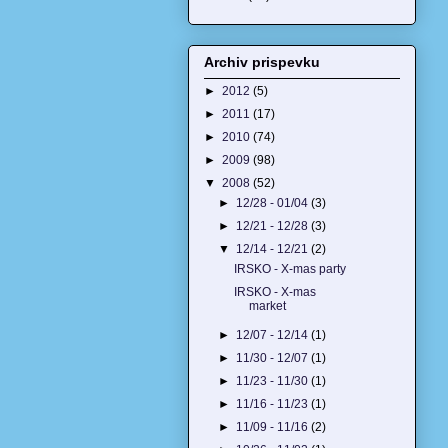
Archiv prispevku
►
2012
(5)
►
2011
(17)
►
2010
(74)
►
2009
(98)
▼
2008
(52)
►
12/28 - 01/04
(3)
►
12/21 - 12/28
(3)
▼
12/14 - 12/21
(2)
IRSKO - X-mas party
IRSKO - X-mas
market
►
12/07 - 12/14
(1)
►
11/30 - 12/07
(1)
►
11/23 - 11/30
(1)
►
11/16 - 11/23
(1)
►
11/09 - 11/16
(2)