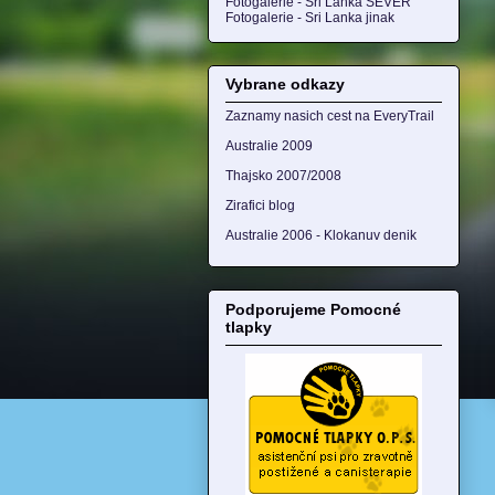
Fotogalerie - Sri Lanka SEVER
Fotogalerie - Sri Lanka jinak
Vybrane odkazy
Zaznamy nasich cest na EveryTrail
Australie 2009
Thajsko 2007/2008
Zirafici blog
Australie 2006 - Klokanuv denik
Podporujeme Pomocné
tlapky