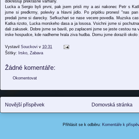
dokresluji prekrasne varhany.
Lucka a Sergio byli prvni, pak jsem prisli my a asi nakonec Petr s Kat
jsme si predkrmy, polevky a hlavni jidlo. Po pripitku pronesl "nas pan 
predali jsme si darecky. Sefkuchari se nase vecere povedla. Muzska cas
Katka rizoto, Lucka morskeho dasa a ja lososa. Vsichni jsme si pochutnal
dali zakusek. Dobre jsme se bavili, po zaplaceni jsme se jeste cestou na v
irske hospudce, kde nadherne hrala ziva hudba. Domu jsme dorazili okolo 
Vystavil
Souckovi
v
10:31
Štítky:
Irsko
,
Zabava
Žádné komentáře:
Okomentovat
Novější příspěvek
Domovská stránka
Přihlásit se k odběru:
Komentáře k příspě