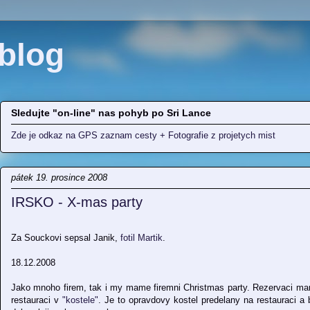
blog
Sledujte "on-line" nas pohyb po Sri Lance
Zde je odkaz na GPS zaznam cesty + Fotografie z projetych mist
pátek 19. prosince 2008
IRSKO - X-mas party
Za Souckovi sepsal Janik,
fotil Martik
.
18.12.2008
Jako mnoho firem, tak i my mame firemni Christmas party. Rezervaci m
restauraci v
"kostele"
. Je to opravdovy kostel predelany na restauraci a 