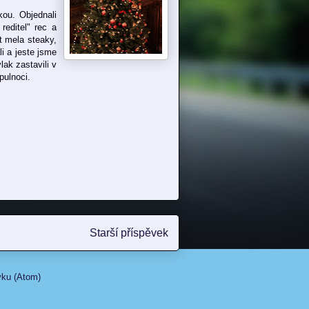
kou. Objednali
reditel" rec a
t mela steaky,
i a jeste jsme
lak zastavili v
pulnoci.
Starší příspěvek
vku (Atom)