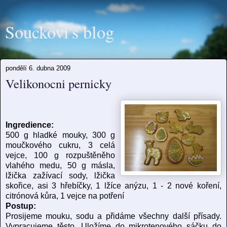
Souckovi's blog
pondělí 6. dubna 2009
Velikonocni pernicky
Ingredience:
500 g hladké mouky, 300 g
moučkového cukru, 3 celá
vejce, 100 g rozpuštěněho
vlahého medu, 50 g másla,
lžička zažívací sody, lžička
skořice, asi 3 hřebíčky, 1 lžíce anýzu, 1 - 2 nové koření,
citrónová kůra, 1 vejce na potření
Postup:
Prosijeme mouku, sodu a přidáme všechny další přísady.
Vypracujeme těsto. Uložíme do mikrotenového sáčku do