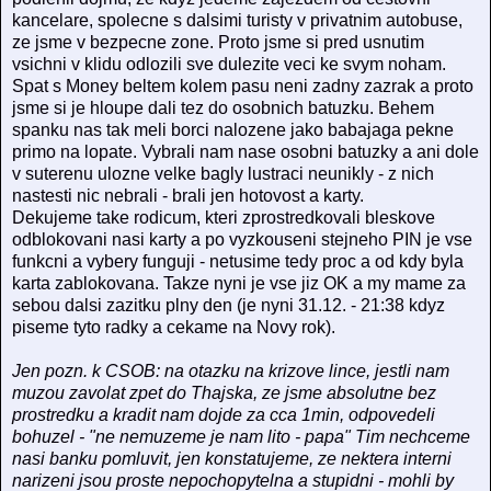
kancelare, spolecne s dalsimi turisty v privatnim autobuse,
ze jsme v bezpecne zone. Proto jsme si pred usnutim
vsichni v klidu odlozili sve dulezite veci ke svym noham.
Spat s Money beltem kolem pasu neni zadny zazrak a proto
jsme si je hloupe dali tez do osobnich batuzku. Behem
spanku nas tak meli borci nalozene jako babajaga pekne
primo na lopate. Vybrali nam nase osobni batuzky a ani dole
v suterenu ulozne velke bagly lustraci neunikly - z nich
nastesti nic nebrali - brali jen hotovost a karty.
Dekujeme take rodicum, kteri zprostredkovali bleskove
odblokovani nasi karty a po vyzkouseni stejneho PIN je vse
funkcni a vybery funguji - netusime tedy proc a od kdy byla
karta zablokovana. Takze nyni je vse jiz OK a my mame za
sebou dalsi zazitku plny den (je nyni 31.12. - 21:38 kdyz
piseme tyto radky a cekame na Novy rok).
Jen pozn. k CSOB: na otazku na krizove lince, jestli nam
muzou zavolat zpet do Thajska, ze jsme absolutne bez
prostredku a kradit nam dojde za cca 1min, odpovedeli
bohuzel - "ne nemuzeme je nam lito - papa" Tim nechceme
nasi banku pomluvit, jen konstatujeme, ze nektera interni
narizeni jsou proste nepochopytelna a stupidni - mohli by