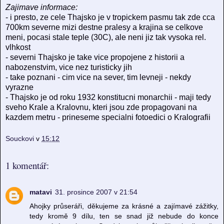
Zajimave informace:
- i presto, ze cele Thajsko je v tropickem pasmu tak zde cca
700km severne mizi destne pralesy a krajina se celkove
meni, pocasi stale teple (30C), ale neni jiz tak vysoka rel.
vlhkost
- severni Thajsko je take vice propojene z historii a
nabozenstvim, vice nez turisticky jih
- take poznani - cim vice na sever, tim levneji - nekdy
vyrazne
- Thajsko je od roku 1932 konstitucni monarchii - maji tedy
sveho Krale a Kralovnu, kteri jsou zde propagovani na
kazdem metru - prineseme specialni fotoedici o Kralografii
Souckovi
v
15:12
1 komentář:
matavi
31. prosince 2007 v 21:54
Ahojky průseráři, děkujeme za krásné a zajímavé zážitky,
tedy kromě 9 dílu, ten se snad již nebude do konce