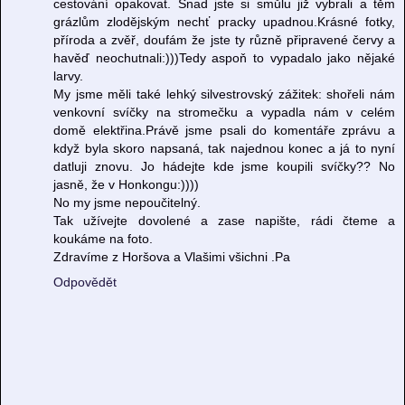
cestování opakovat. Snad jste si smůlu již vybrali a těm
grázlům zlodějským nechť pracky upadnou.Krásné fotky,
příroda a zvěř, doufám že jste ty různě připravené červy a
havěď neochutnali:)))Tedy aspoň to vypadalo jako nějaké
larvy.
My jsme měli také lehký silvestrovský zážitek: shořeli nám
venkovní svíčky na stromečku a vypadla nám v celém
domě elektřina.Právě jsme psali do komentáře zprávu a
když byla skoro napsaná, tak najednou konec a já to nyní
datluji znovu. Jo hádejte kde jsme koupili svíčky?? No
jasně, že v Honkongu:))))
No my jsme nepoučitelný.
Tak užívejte dovolené a zase napište, rádi čteme a
koukáme na foto.
Zdravíme z Horšova a Vlašimi všichni .Pa
Odpovědět