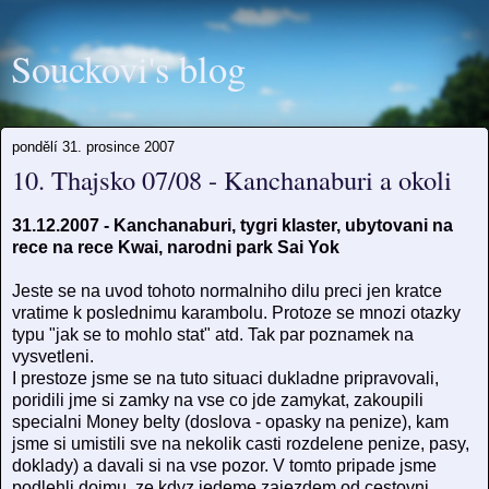
Souckovi's blog
pondělí 31. prosince 2007
10. Thajsko 07/08 - Kanchanaburi a okoli
31.12.2007 - Kanchanaburi, tygri klaster, ubytovani na
rece na rece Kwai, narodni park Sai Yok
Jeste se na uvod tohoto normalniho dilu preci jen kratce
vratime k poslednimu karambolu. Protoze se mnozi otazky
typu "jak se to mohlo stat" atd. Tak par poznamek na
vysvetleni.
I prestoze jsme se na tuto situaci dukladne pripravovali,
poridili jme si zamky na vse co jde zamykat, zakoupili
specialni Money belty (doslova - opasky na penize), kam
jsme si umistili sve na nekolik casti rozdelene penize, pasy,
doklady) a davali si na vse pozor. V tomto pripade jsme
podlehli dojmu, ze kdyz jedeme zajezdem od cestovni