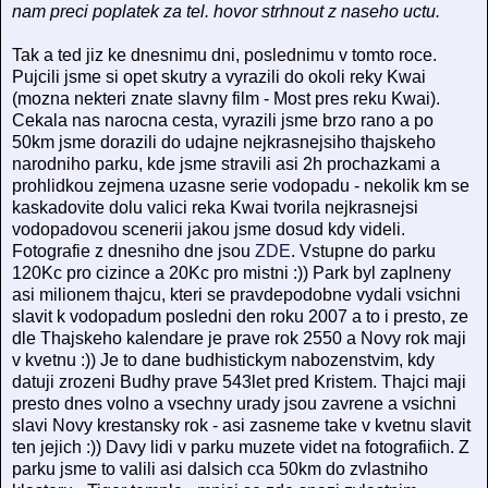
nam preci poplatek za tel. hovor strhnout z naseho uctu.
Tak a ted jiz ke dnesnimu dni, poslednimu v tomto roce.
Pujcili jsme si opet skutry a vyrazili do okoli reky Kwai
(mozna nekteri znate slavny film - Most pres reku Kwai).
Cekala nas narocna cesta, vyrazili jsme brzo rano a po
50km jsme dorazili do udajne nejkrasnejsiho thajskeho
narodniho parku, kde jsme stravili asi 2h prochazkami a
prohlidkou zejmena uzasne serie vodopadu - nekolik km se
kaskadovite dolu valici reka Kwai tvorila nejkrasnejsi
vodopadovou scenerii jakou jsme dosud kdy videli.
Fotografie z dnesniho dne jsou
ZDE
. Vstupne do parku
120Kc pro cizince a 20Kc pro mistni :)) Park byl zaplneny
asi milionem thajcu, kteri se pravdepodobne vydali vsichni
slavit k vodopadum posledni den roku 2007 a to i presto, ze
dle Thajskeho kalendare je prave rok 2550 a Novy rok maji
v kvetnu :)) Je to dane budhistickym nabozenstvim, kdy
datuji zrozeni Budhy prave 543let pred Kristem. Thajci maji
presto dnes volno a vsechny urady jsou zavrene a vsichni
slavi Novy krestansky rok - asi zasneme take v kvetnu slavit
ten jejich :)) Davy lidi v parku muzete videt na fotografiich. Z
parku jsme to valili asi dalsich cca 50km do zvlastniho