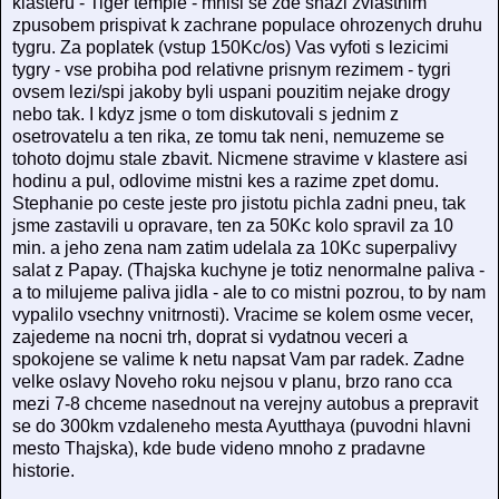
klasteru - Tiger temple - mnisi se zde snazi zvlastnim
zpusobem prispivat k zachrane populace ohrozenych druhu
tygru. Za poplatek (vstup 150Kc/os) Vas vyfoti s lezicimi
tygry - vse probiha pod relativne prisnym rezimem - tygri
ovsem lezi/spi jakoby byli uspani pouzitim nejake drogy
nebo tak. I kdyz jsme o tom diskutovali s jednim z
osetrovatelu a ten rika, ze tomu tak neni, nemuzeme se
tohoto dojmu stale zbavit. Nicmene stravime v klastere asi
hodinu a pul, odlovime mistni kes a razime zpet domu.
Stephanie po ceste jeste pro jistotu pichla zadni pneu, tak
jsme zastavili u opravare, ten za 50Kc kolo spravil za 10
min. a jeho zena nam zatim udelala za 10Kc superpalivy
salat z Papay. (Thajska kuchyne je totiz nenormalne paliva -
a to milujeme paliva jidla - ale to co mistni pozrou, to by nam
vypalilo vsechny vnitrnosti). Vracime se kolem osme vecer,
zajedeme na nocni trh, doprat si vydatnou veceri a
spokojene se valime k netu napsat Vam par radek. Zadne
velke oslavy Noveho roku nejsou v planu, brzo rano cca
mezi 7-8 chceme nasednout na verejny autobus a prepravit
se do 300km vzdaleneho mesta Ayutthaya (puvodni hlavni
mesto Thajska), kde bude videno mnoho z pradavne
historie.